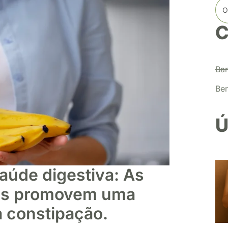
C
Ba
Ben
Ú
aúde digestiva: As
nas promovem uma
a constipação.