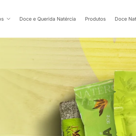
os
Doce e Querida Natércia
Produtos
Doce Nat