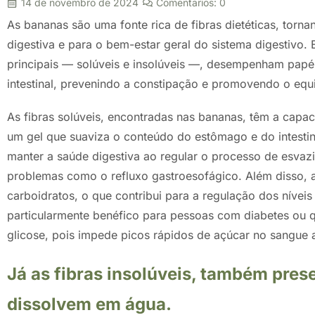
14 de novembro de 2024
Comentarios:
0
As bananas são uma fonte rica de fibras dietéticas, torn
digestiva e para o bem-estar geral do sistema digestivo. E
principais — solúveis e insolúveis —, desempenham papéis
intestinal, prevenindo a constipação e promovendo o equilí
As fibras solúveis, encontradas nas bananas, têm a capa
um gel que suaviza o conteúdo do estômago e do intestino.
manter a saúde digestiva ao regular o processo de esvazi
problemas como o refluxo gastroesofágico. Além disso, a
carboidratos, o que contribui para a regulação dos níveis
particularmente benéfico para pessoas com diabetes ou q
glicose, pois impede picos rápidos de açúcar no sangue 
Já as fibras insolúveis, também pres
dissolvem em água.