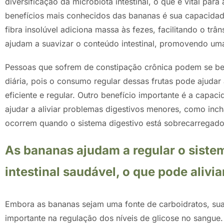
diversificação da microbiota intestinal, o que é vital pa
benefícios mais conhecidos das bananas é sua capacidade 
fibra insolúvel adiciona massa às fezes, facilitando o trâns
ajudam a suavizar o conteúdo intestinal, promovendo uma
Pessoas que sofrem de constipação crônica podem se bene
diária, pois o consumo regular dessas frutas pode ajudar
eficiente e regular. Outro benefício importante é a capac
ajudar a aliviar problemas digestivos menores, como inc
ocorrem quando o sistema digestivo está sobrecarregado 
As bananas ajudam a regular o siste
intestinal saudável, o que pode alivi
Embora as bananas sejam uma fonte de carboidratos, su
importante na regulação dos níveis de glicose no sangue.