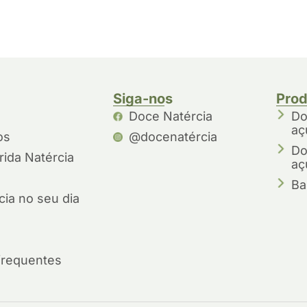
Siga-nos
Prod
Doce Natércia
Do
aç
os
@docenatércia
Do
ida Natércia
aç
Ba
ia no seu dia
frequentes