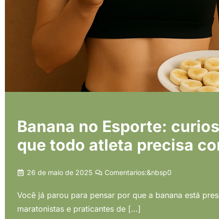
Banana no Esporte: curios
que todo atleta precisa c
26 de maio de 2025
Comentarios:&nbsp
0
Você já parou para pensar por que a banana está prese
maratonistas e praticantes de […]