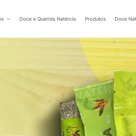
os
Doce e Querida Natércia
Produtos
Doce Nat