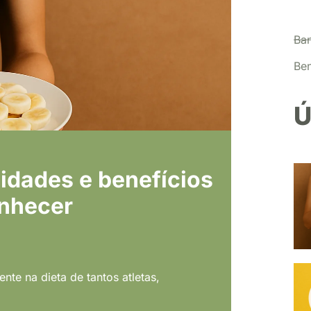
Ba
Ben
Ú
idades e benefícios
onhecer
nte na dieta de tantos atletas,