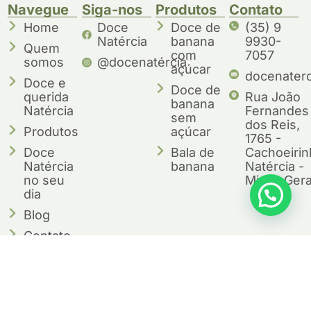
Navegue
Siga-nos
Produtos
Contato
Home
Doce
Doce de
(35) 9
Natércia
banana
9930-
Quem
com
7057
somos
@docenatércia
açúcar
docenater
Doce e
Doce de
querida
Rua João
banana
Natércia
Fernandes
sem
dos Reis,
Produtos
açúcar
1765 -
Doce
Bala de
Cachoeirin
Natércia
banana
Natércia -
no seu
Minas Gera
dia
Blog
Contato
Perguntas
frequentes